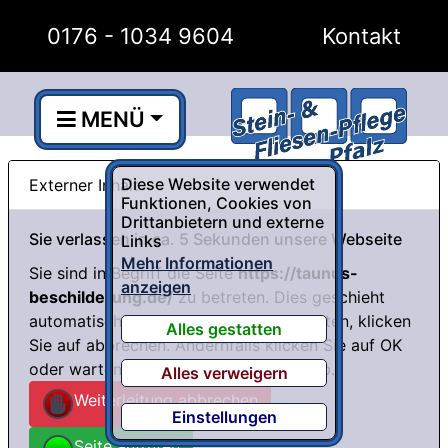
0176 - 1034 9604
Kontakt
MENÜ
Diese Website verwendet
Externer Inhalt
Funktionen, Cookies von
Drittanbietern und externe
Sie verlassen in ca. 5 Sekunden unsere Webseite
Links
Mehr Informationen
Sie sind in Begriff die Seite
https://taunus-
anzeigen
beschilderung.de/
zu betreten. Dies geschieht
automatisch. Wenn Sie dies nicht möchten, klicken
Alles gestatten
Sie auf abbrechen. Andernfalls klicken Sie auf OK
oder warten die restlichen Sekunden ab.
Alles verweigern
Weiterleitung abbrechen
Einstellungen
Seite aufrufen